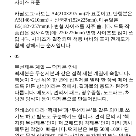
사이즈 표준
카달로그·사보는 A4(210×297mm)가 표준이고, 단행본은
A5(148×210mm)나 신국판(152×225mm), 매뉴얼은
B5(182×257mm)나 변형 사이즈를 자주 씁니다. 도록·작
품집은 정사각형(예: 220×220mm) 변형 사이즈도 많이 쓰
입니다. 사이즈가 결정되면 책등 너비와 표지 전개도가
함께 정해지는 순서입니다.
05
무선제본 계열 — 떡제본 안내
떡제본은 무선제본과 같은 접착 제본 계열에 속합니다.
책등이 아닌 위쪽 한 변에 접착제를 발라 한 장씩 떼어 쓰
도록 만든 방식이라는 점에서, 결과물의 용도가 완전히
다릅니다. 메모지, 견적서 패드, 영수증철, 노트패드, 처
방전 양식지 등이 떡제본으로 만들어집니다.
인쇄소에 따라 ‘떡제본’과 ‘무선제본’을 같은 의미로 쓰
기도 하고 별도로 구분하기도 합니다. 견적 문의 시 ‘책
자형 무선제본’인지 ‘메모패드형 떡제본’인지 미리 명시
해두면 작업이 빠릅니다. 떡제본은 보통 50매·100매 단
위로 묶어 작업하며, 매수·사이즈·표지(백지 또는 인쇄)·