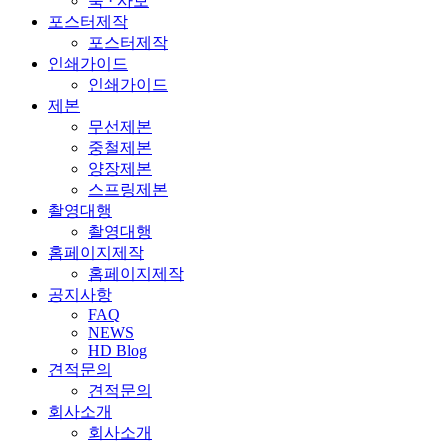
북 · 사보
포스터제작
포스터제작
인쇄가이드
인쇄가이드
제본
무선제본
중철제본
양장제본
스프링제본
촬영대행
촬영대행
홈페이지제작
홈페이지제작
공지사항
FAQ
NEWS
HD Blog
견적문의
견적문의
회사소개
회사소개