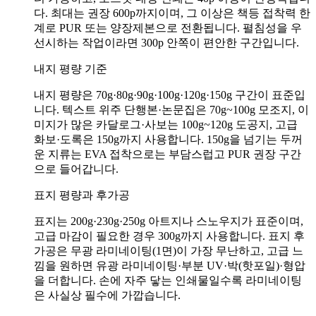
다. 최대는 권장 600p까지이며, 그 이상은 책등 접착력 한
계로 PUR 또는 양장제본으로 전환됩니다. 펼침성을 우
선시하는 작업이라면 300p 안쪽이 편안한 구간입니다.
내지 평량 기준
내지 평량은 70g·80g·90g·100g·120g·150g 구간이 표준입
니다. 텍스트 위주 단행본·논문집은 70g~100g 모조지, 이
미지가 많은 카달로그·사보는 100g~120g 도공지, 고급
화보·도록은 150g까지 사용합니다. 150g을 넘기는 두꺼
운 지류는 EVA 접착으로는 부담스럽고 PUR 권장 구간
으로 들어갑니다.
표지 평량과 후가공
표지는 200g·230g·250g 아트지나 스노우지가 표준이며,
고급 마감이 필요한 경우 300g까지 사용합니다. 표지 후
가공은 무광 라미네이팅(1면)이 가장 무난하고, 고급 느
낌을 원하면 유광 라미네이팅·부분 UV·박(핫포일)·형압
을 더합니다. 손에 자주 닿는 인쇄물일수록 라미네이팅
은 사실상 필수에 가깝습니다.