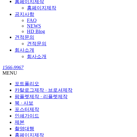
홈페이지제작
홈페이지제작
공지사항
FAQ
NEWS
HD Blog
견적문의
견적문의
회사소개
회사소개
1566-9967
MENU
포트폴리오
카탈로그제작 · 브로셔제작
팜플렛제작 · 리플렛제작
북 · 사보
포스터제작
인쇄가이드
제본
촬영대행
홈페이지제작