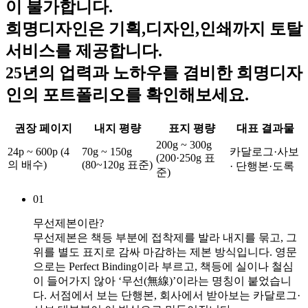
이 불가합니다.
희명디자인은 기획,디자인,인쇄까지 토탈
서비스를 제공합니다.
25년의 업력과 노하우를 겸비한 희명디자
인의 포트폴리오를 확인해보세요.
권장 페이지
내지 평량
표지 평량
대표 결과물
200g ~ 300g
24p ~ 600p (4
70g ~ 150g
카달로그·사보
(200·250g 표
의 배수)
(80~120g 표준)
· 단행본·도록
준)
01
무선제본이란?
무선제본은 책등 부분에 접착제를 발라 내지를 묶고, 그
위를 별도 표지로 감싸 마감하는 제본 방식입니다. 영문
으로는 Perfect Binding이라 부르고, 책등에 실이나 철심
이 들어가지 않아 ‘무선(無線)’이라는 명칭이 붙었습니
다. 서점에서 보는 단행본, 회사에서 받아보는 카달로그·