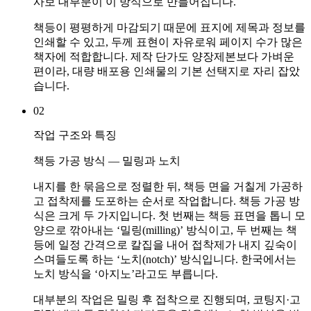
사보 대부분이 이 방식으로 만들어집니다.
책등이 평평하게 마감되기 때문에 표지에 제목과 정보를
인쇄할 수 있고, 두께 표현이 자유로워 페이지 수가 많은
책자에 적합합니다. 제작 단가도 양장제본보다 가벼운
편이라, 대량 배포용 인쇄물의 기본 선택지로 자리 잡았
습니다.
02
작업 구조와 특징
책등 가공 방식 — 밀링과 노치
내지를 한 묶음으로 정렬한 뒤, 책등 면을 거칠게 가공하
고 접착제를 도포하는 순서로 작업합니다. 책등 가공 방
식은 크게 두 가지입니다. 첫 번째는 책등 표면을 톱니 모
양으로 깎아내는 ‘밀링(milling)’ 방식이고, 두 번째는 책
등에 일정 간격으로 칼집을 내어 접착제가 내지 깊숙이
스며들도록 하는 ‘노치(notch)’ 방식입니다. 한국에서는
노치 방식을 ‘아지노’라고도 부릅니다.
대부분의 작업은 밀링 후 접착으로 진행되며, 코팅지·고