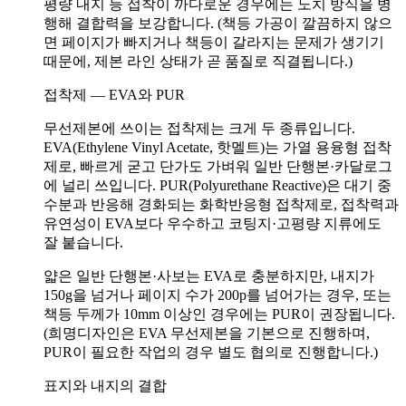
평량 내지 등 접착이 까다로운 경우에는 노치 방식을 병
행해 결합력을 보강합니다. (책등 가공이 깔끔하지 않으
면 페이지가 빠지거나 책등이 갈라지는 문제가 생기기
때문에, 제본 라인 상태가 곧 품질로 직결됩니다.)
접착제 — EVA와 PUR
무선제본에 쓰이는 접착제는 크게 두 종류입니다.
EVA(Ethylene Vinyl Acetate, 핫멜트)는 가열 용융형 접착
제로, 빠르게 굳고 단가도 가벼워 일반 단행본·카달로그
에 널리 쓰입니다. PUR(Polyurethane Reactive)은 대기 중
수분과 반응해 경화되는 화학반응형 접착제로, 접착력과
유연성이 EVA보다 우수하고 코팅지·고평량 지류에도
잘 붙습니다.
얇은 일반 단행본·사보는 EVA로 충분하지만, 내지가
150g을 넘거나 페이지 수가 200p를 넘어가는 경우, 또는
책등 두께가 10mm 이상인 경우에는 PUR이 권장됩니다.
(희명디자인은 EVA 무선제본을 기본으로 진행하며,
PUR이 필요한 작업의 경우 별도 협의로 진행합니다.)
표지와 내지의 결합