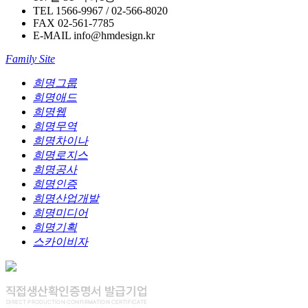
TEL
1566-9967 / 02-566-8020
FAX
02-561-7785
E-MAIL
info@hmdesign.kr
Family Site
희명그룹
희명애드
희명웹
희명무역
희명차이나
희명로지스
희명공사
희명인증
희명산업개발
희명미디어
희명기획
스카이비자