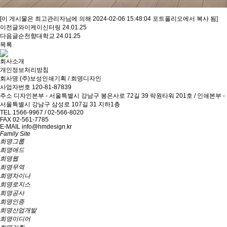
[이 게시물은 최고관리자님에 의해 2024-02-06 15:48:04 포트폴리오에서 복사 됨]
이전글
와이케이신터링
24.01.25
다음글
순천향대학교
24.01.25
목록
회사소개
개인정보처리방침
회사명
(주)보성인쇄기획 / 희명디자인
사업자번호
120-81-87839
주소
디자인본부 - 서울특별시 강남구 봉은사로 72길 39 락원타워 201호 / 인쇄본부 -
서울특별시 강남구 삼성로 107길 31 지하1층
TEL
1566-9967 / 02-566-8020
FAX
02-561-7785
E-MAIL
info@hmdesign.kr
Family Site
희명그룹
희명애드
희명웹
희명무역
희명차이나
희명로지스
희명공사
희명인증
희명산업개발
희명미디어