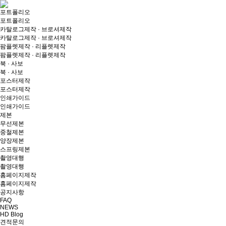
포트폴리오
포트폴리오
카탈로그제작 · 브로셔제작
카탈로그제작 · 브로셔제작
팜플렛제작 · 리플렛제작
팜플렛제작 · 리플렛제작
북 · 사보
북 · 사보
포스터제작
포스터제작
인쇄가이드
인쇄가이드
제본
무선제본
중철제본
양장제본
스프링제본
촬영대행
촬영대행
홈페이지제작
홈페이지제작
공지사항
FAQ
NEWS
HD Blog
견적문의