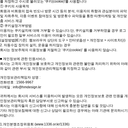
를 저장하고 수시로 불러오는 '쿠키(cookie)'를 사용합니다
① 쿠키의 사용목적
회원과 비회원의 접속 빈도나 방문 시간 등의 분석, 이용자의 취향과 관심분야의 파악
및 자취추적, 각종 이벤트 참여정도 및 방문횟수 파악등을 통한 타켓마케팅 및 개인맞
춤 서비스 제공
② 쿠키설정거부방법
이용자는 쿠키설치에 대해 거부할 수 있습니다.단, 쿠키설치를 거부하였을 경우 로그
인이 필요한 일부 서비스의 이용이 어려울수 있습니다.
(설정방법[IE기준] : 웹브라우저 상단의 도구 > 인터넷옵션 > 개인정보 > 사이트차단)
2. 자동수집 장치의 설치, 운용을 하지않는 경우
회사는 정보주체의 이용정보를 저절하고 ‘쿠키(cookie)’ 를 사용하지 않습니다.
■ 개인정보에 관한 민원서비스
회사는 고객의 개인정보를 보호하고 개인정보와 관련한 불만을 처리하기 위하여 아래
와 같이 관련 부서 및 개인정보관리책임자를 지정하고 있습니다.
개인정보관리책임자 성명 :
전화번호 : 1566-9967
이메일 : info@hmdesign.kr
귀하께서는 회사의 서비스를 이용하시며 발생하는 모든 개인정보보호 관련 민원을 개
인정보관리책임자 혹은 담당부서로 신고하실 수 있습니다.
회사는 이용자들의 신고사항에 대해 신속하게 충분한 답변을 드릴 것입니다
기타 개인정보침해에 대한 신고나 상담이 필요하신 경우에는 아래 기관에 문의하시기
바랍니다.
1.개인분쟁조정위원회 (
www.1336.or.kr/1336)