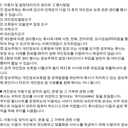
1. 이용자 및 법정대리인의 권리와 그 행사방법
① 정보주체는 회사에 있으며 언제든지 다음 각 호의 개인정보 보호 관련 권리를 행사
할 수 있습니다.
1) 개인정보열람요구
2) 오류등이 있을경우 정정 요구
3) 삭제요구
4) 처리정지요구
② 제1항에 따른 권리행사는 회사에 대해 사면, 전화, 전자우편, 모사정송(FAX)등을 통
하여 하실 수 있으며 회사는 이에지체없이 조치하겠습니다
③ 정보주체가 개인정보의 오류등에 대한 정정 또는 삭제를 요구한 경우에는 회사는
정정 또는 삭제를 완료할 때까지 당해 개인정보를 이용하거나 제공하지 않습니다.
④ 1항에 따른 권리 행사는 정보주체의 법정 대리인이나 위임을 받은자 등 대리인을
통하여 할실 수 있습니다.
이 경우 개인정보 보호법 시핼규칙 별지 제11호 서식에 따른 위임장을 제출하셔야 합
니다.
⑤ 정보주체는 개인정보보호법 등 관계법령을 위반하여 회사가 처리하고 있는 정보주
체 본인이나 타인의 개인정보 및 사생뢀을 침해 해서는 아니 됩니다
■ 개인정보 자동수집 장치의 설치, 운영 및 그 거부에 관한 사항
회사는 귀하의 정보를 수시로 저장하고 찾아내는 ‘쿠키(cookie)’ 등을 운용합니다.
쿠키란 웹사이트를 운영하는데 이용되는 서버가 귀하의 브라우저에 보내는 아주 작은
텍스트 파일로서 귀하의 컴퓨터 하드디스크에 저장됩니다. 회사은(는) 다음과 같은 목
적을 위해 쿠키를 사용합니다.
1. 자동수집 장치의 설치, 운용 및 그 거부에 관한 사항
회사는 이용자 개인에게 개인화되고 맞춤화된 서비스를 제공하기 위해 이용자의 정보