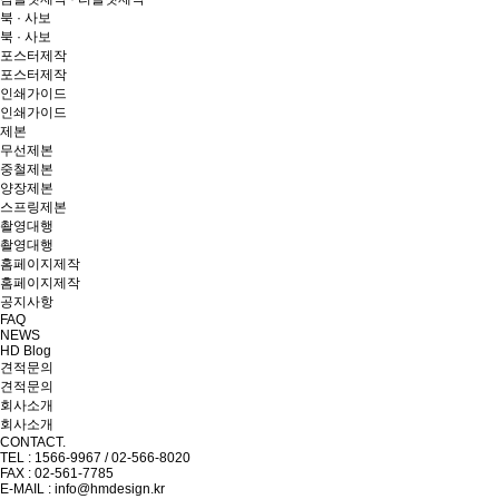
북 · 사보
북 · 사보
포스터제작
포스터제작
인쇄가이드
인쇄가이드
제본
무선제본
중철제본
양장제본
스프링제본
촬영대행
촬영대행
홈페이지제작
홈페이지제작
공지사항
FAQ
NEWS
HD Blog
견적문의
견적문의
회사소개
회사소개
CONTACT.
TEL : 1566-9967 / 02-566-8020
FAX : 02-561-7785
E-MAIL : info@hmdesign.kr