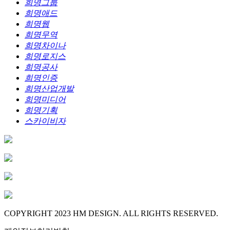
희명그룹
희명애드
희명웹
희명무역
희명차이나
희명로지스
희명공사
희명인증
희명산업개발
희명미디어
희명기획
스카이비자
COPYRIGHT 2023 HM DESIGN. ALL RIGHTS RESERVED.