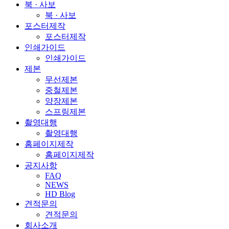
북 · 사보
북 · 사보
포스터제작
포스터제작
인쇄가이드
인쇄가이드
제본
무선제본
중철제본
양장제본
스프링제본
촬영대행
촬영대행
홈페이지제작
홈페이지제작
공지사항
FAQ
NEWS
HD Blog
견적문의
견적문의
회사소개