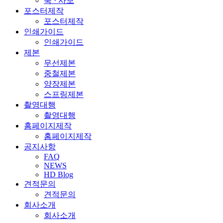
북 · 사보
포스터제작
포스터제작
인쇄가이드
인쇄가이드
제본
무선제본
중철제본
양장제본
스프링제본
촬영대행
촬영대행
홈페이지제작
홈페이지제작
공지사항
FAQ
NEWS
HD Blog
견적문의
견적문의
회사소개
회사소개