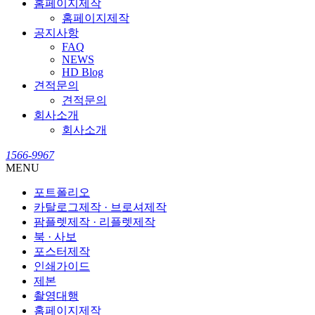
홈페이지제작
홈페이지제작
공지사항
FAQ
NEWS
HD Blog
견적문의
견적문의
회사소개
회사소개
1566-9967
MENU
포트폴리오
카탈로그제작 · 브로셔제작
팜플렛제작 · 리플렛제작
북 · 사보
포스터제작
인쇄가이드
제본
촬영대행
홈페이지제작