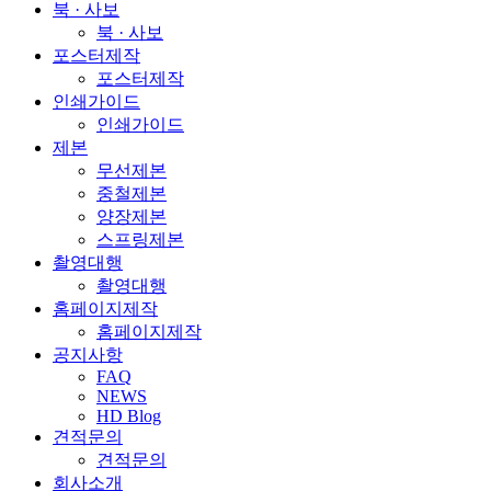
북 · 사보
북 · 사보
포스터제작
포스터제작
인쇄가이드
인쇄가이드
제본
무선제본
중철제본
양장제본
스프링제본
촬영대행
촬영대행
홈페이지제작
홈페이지제작
공지사항
FAQ
NEWS
HD Blog
견적문의
견적문의
회사소개