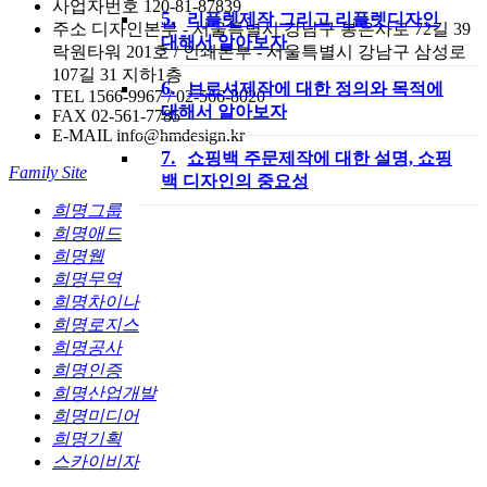
사업자번호
120-81-87839
5.
리플렛제작 그리고 리플렛디자인
주소
디자인본부 - 서울특별시 강남구 봉은사로 72길 39
대해서 알아보자
락원타워 201호 / 인쇄본부 - 서울특별시 강남구 삼성로
107길 31 지하1층
6.
브로셔제작에 대한 정의와 목적에
TEL
1566-9967 / 02-566-8020
대해서 알아보자
FAX
02-561-7785
E-MAIL
info@hmdesign.kr
7.
쇼핑백 주문제작에 대한 설명, 쇼핑
Family Site
백 디자인의 중요성
희명그룹
희명애드
희명웹
희명무역
희명차이나
희명로지스
희명공사
희명인증
희명산업개발
희명미디어
희명기획
스카이비자